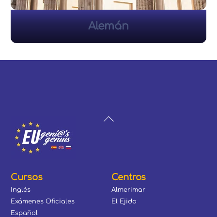
Alemán
Back
To
Top
Cursos
Centros
Inglés
Almerimar
Exámenes Oficiales
El Ejido
Español